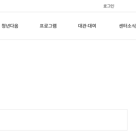
로그인
인메뉴
청년다옴
프로그램
대관·대여
센터소식